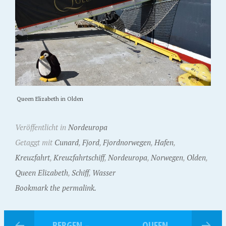
Queen Elizabeth in Olden
Veröffentlicht in
Nordeuropa
Getaggt mit
Cunard
,
Fjord
,
Fjordnorwegen
,
Hafen
,
Kreuzfahrt
,
Kreuzfahrtschiff
,
Nordeuropa
,
Norwegen
,
Olden
,
Queen Elizabeth
,
Schiff
,
Wasser
Bookmark the permalink.
BERGEN –
QUEEN