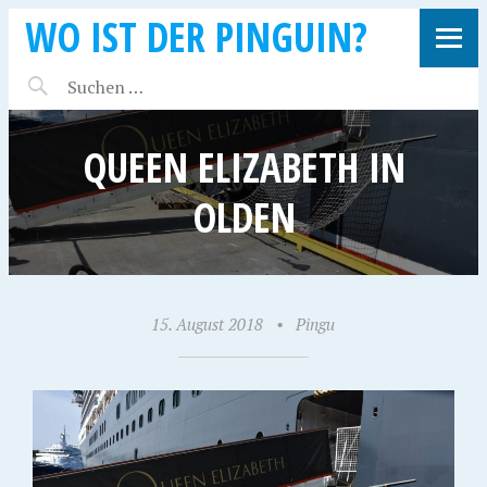
WO IST DER PINGUIN?
QUEEN ELIZABETH IN
OLDEN
15. August 2018
•
Pingu