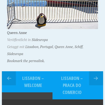
Queen Anne
Veröffentlicht in
Südeuropa
Getaggt mit
Lissabon
,
Portugal
,
Queen Anne
,
Schiff
,
Südeuropa
Bookmark the permalink.
LISSABON –
LISSABON –
WELCOME
PRACA DO
COMERCIO