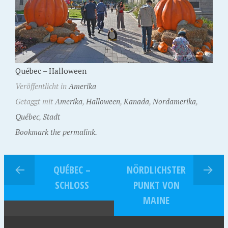
Québec – Halloween
Veröffentlicht in
Amerika
Getaggt mit
Amerika
,
Halloween
,
Kanada
,
Nordamerika
,
Québec
,
Stadt
Bookmark the permalink.
QUÉBEC –
NÖRDLICHSTER
SCHLOSS
PUNKT VON
MAINE