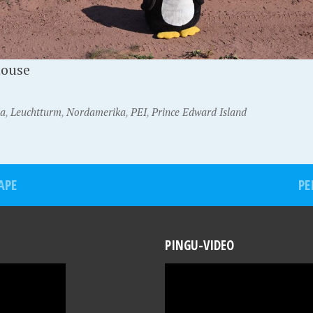
house
a
,
Leuchtturm
,
Nordamerika
,
PEI
,
Prince Edward Island
APE
PE
PINGU-VIDEO