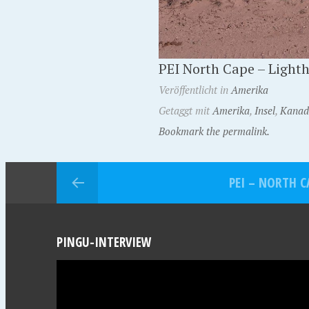
PEI North Cape – Light
Veröffentlicht in
Amerika
Getaggt mit
Amerika
,
Insel
,
Kanad
Bookmark the permalink.
PEI – NORTH C
PINGU-INTERVIEW