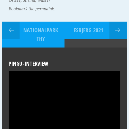
Ostsee
,
Strand
,
Wasser
Bookmark the permalink.
NATIONALPARK
ESBJERG 2021
THY
PINGU-INTERVIEW