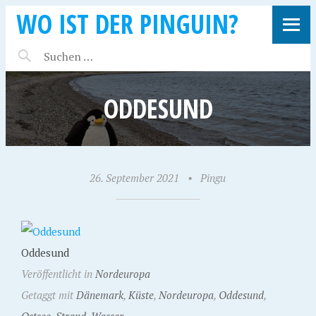
WO IST DER PINGUIN?
ODDESUND
26. September 2021
•
Pingu
Oddesund
Veröffentlicht in
Nordeuropa
Getaggt mit
Dänemark
,
Küste
,
Nordeuropa
,
Oddesund
,