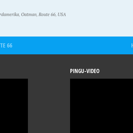
rdamerika
,
Oatman
,
Route 66
,
USA
TE 66
PINGU-VIDEO