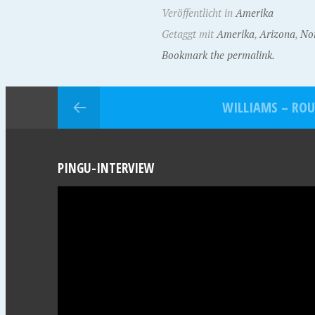
Veröffentlicht in
Amerika
Getaggt mit
Amerika
,
Arizona
,
No
Bookmark the permalink.
WILLIAMS – ROU
PINGU-INTERVIEW