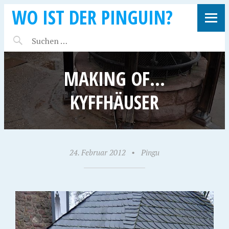
WO IST DER PINGUIN?
MAKING OF…
KYFFHÄUSER
24. Februar 2012
•
Pingu