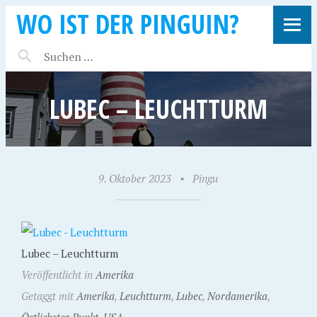
WO IST DER PINGUIN?
LUBEC – LEUCHTTURM
9. Oktober 2023
•
Pingu
Lubec – Leuchtturm
Veröffentlicht in
Amerika
Getaggt mit
Amerika
,
Leuchtturm
,
Lubec
,
Nordamerika
,