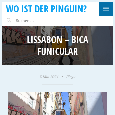
WO IST DER PINGUIN?
LISSABON – BICA
FUNICULAR
7. Mai 2024
•
Pingu