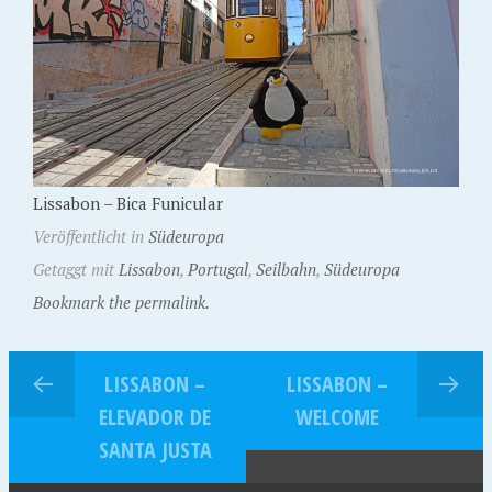
Lissabon – Bica Funicular
Veröffentlicht in
Südeuropa
Getaggt mit
Lissabon
,
Portugal
,
Seilbahn
,
Südeuropa
Bookmark the permalink.
LISSABON –
LISSABON –
ELEVADOR DE
WELCOME
SANTA JUSTA