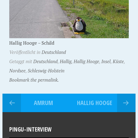
Hallig Hooge – Schild
Veröffentlicht in
Deutschland
Getaggt mit
Deutschland
,
Hallig
,
Hallig Hooge
,
Insel
,
Küste
,
Nordsee
,
Schleswig-Holstein
Bookmark the permalink.
AMRUM
HALLIG HOOGE
PINGU-INTERVIEW