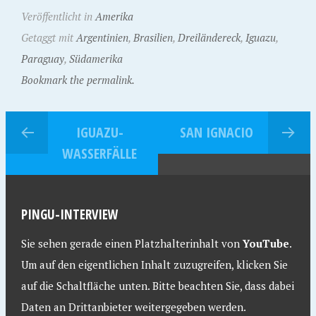
Veröffentlicht in
Amerika
Getaggt mit
Argentinien
,
Brasilien
,
Dreiländereck
,
Iguazu
,
Paraguay
,
Südamerika
Bookmark the permalink.
IGUAZU-
SAN IGNACIO
WASSERFÄLLE
PINGU-INTERVIEW
Sie sehen gerade einen Platzhalterinhalt von
YouTube
.
Um auf den eigentlichen Inhalt zuzugreifen, klicken Sie
auf die Schaltfläche unten. Bitte beachten Sie, dass dabei
Daten an Drittanbieter weitergegeben werden.