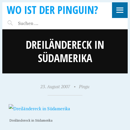
WO IST DER PINGUIN?
DREILÄNDERECK IN
SÜDAMERIKA
23. August 2007
•
Pingu
Dreiländereck in Südamerika