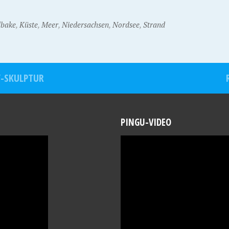
lbake
,
Küste
,
Meer
,
Niedersachsen
,
Nordsee
,
Strand
Y-SKULPTUR
PINGU-VIDEO