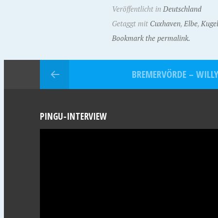
Veröffentlicht in
Deutschland
Getaggt mit
Cuxhaven
,
Elbe
,
Kuge
Bookmark the permalink.
BREMERVÖRDE – WILL
PINGU-INTERVIEW