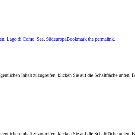
ien
,
Lago di Como
,
See
,
Südeuropa
Bookmark the permalink.
gentlichen Inhalt zuzugreifen, klicken Sie auf die Schaltfläche unten. 
gentlichen Inhalt zuzugreifen, klicken Sie auf die Schaltfläche unten. 