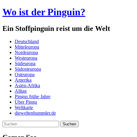
Wo ist der Pinguin?
Ein Stoffpinguin reist um die Welt
Menü
Zum
Deutschland
Inhalt
Mitteleuropa
springen
Nordeuropa
Westeuropa
Südeuropa
Südosteuropa
Osteuropa
Amerika
Asien-Afrika
Alltag
Pingus frühe Jahre
Über Pingu
Weltkarte
dieweltenbummler.de
Suchen
nach: