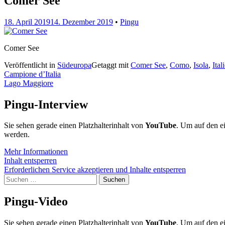
Comer See
18. April 2019
14. Dezember 2019
•
Pingu
Comer See
Veröffentlicht in
Südeuropa
Getaggt mit
Comer See
,
Como
,
Isola
,
Ital
Beitragsnavigation
Campione d’Italia
Lago Maggiore
Pingu-Interview
Sie sehen gerade einen Platzhalterinhalt von
YouTube
. Um auf den ei
werden.
Mehr Informationen
Inhalt entsperren
Erforderlichen Service akzeptieren und Inhalte entsperren
Suchen
nach:
Pingu-Video
Sie sehen gerade einen Platzhalterinhalt von
YouTube
. Um auf den ei