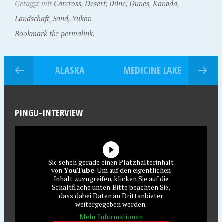
Getaggt mit
Carcross
,
Desert
,
Düne
,
Dunes
,
Kanada
,
Landschaft
,
Sand
,
Yukon
Bookmark the permalink.
ALASKA
MEDICINE LAKE
PINGU-INTERVIEW
Sie sehen gerade einen Platzhalterinhalt
von
YouTube
. Um auf den eigentlichen
Inhalt zuzugreifen, klicken Sie auf die
Schaltfläche unten. Bitte beachten Sie,
dass dabei Daten an Drittanbieter
weitergegeben werden.
Mehr Informationen