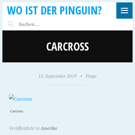
WO IST DER PINGUIN?
CARCROSS
13. September 2019
•
Pingu
Carcross
Veröffentlicht in
Amerika