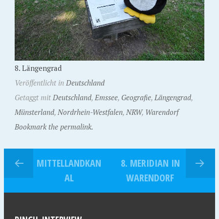
8. Längengrad
Veröffentlicht in
Deutschland
Getaggt mit
Deutschland
,
Emssee
,
Geografie
,
Längengrad
,
Münsterland
,
Nordrhein-Westfalen
,
NRW
,
Warendorf
Bookmark the permalink.
MITTELLANDKAN
8. MERIDIAN IN
AL
WARENDORF