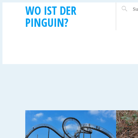
WO IST DER
PINGUIN?
3. FEBRUAR 2013
7. SEPTE
HÖCHSTER PUNKT IN
GEOG