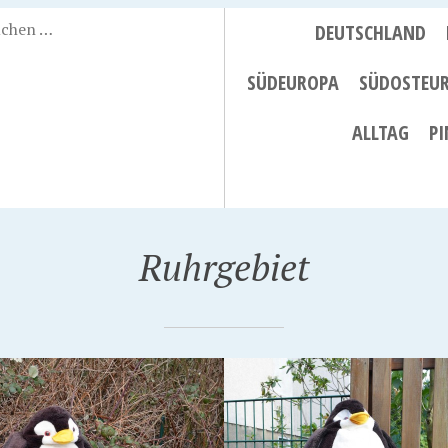
DEUTSCHLAND
SÜDEUROPA
SÜDOSTEU
ALLTAG
PI
Ruhrgebiet
MBER 2012
18. MAI 2010
RAFISCHER
PINGU ALS POLIZIST