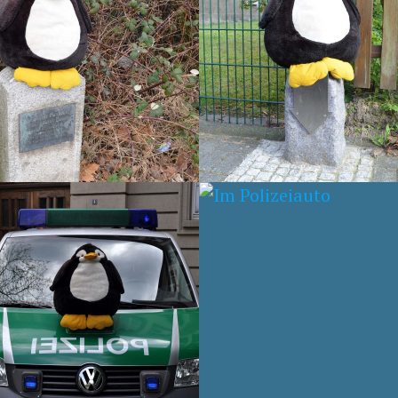
ELPUNKT VOM
GEBIET
2010
14. JUNI 2009
 ALS POLIZIST
GEOGRAFISCHER
MITTELPUNKT VON
NRW