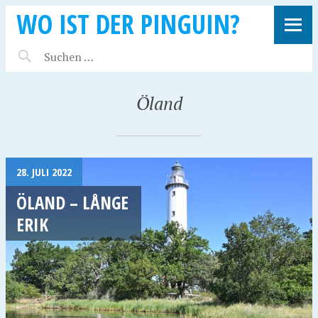
WO IST DER PINGUIN?
Öland
28. JULI 2022
ÖLAND – LÅNGE
ERIK