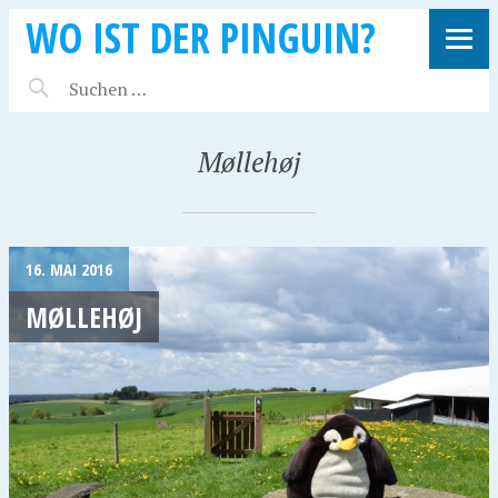
WO IST DER PINGUIN?
Møllehøj
16. MAI 2016
MØLLEHØJ