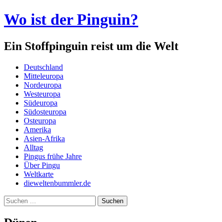
Wo ist der Pinguin?
Ein Stoffpinguin reist um die Welt
Menü
Zum
Deutschland
Inhalt
Mitteleuropa
springen
Nordeuropa
Westeuropa
Südeuropa
Südosteuropa
Osteuropa
Amerika
Asien-Afrika
Alltag
Pingus frühe Jahre
Über Pingu
Weltkarte
dieweltenbummler.de
Suchen
nach: