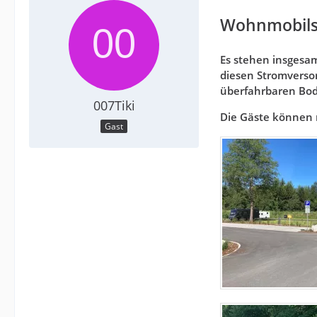
Wohnmobilst
Es stehen insgesa
diesen Stromversor
überfahrbaren Bod
007Tiki
Die Gäste können 
Gast