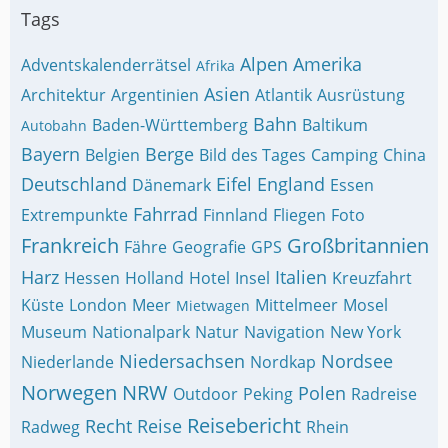
Tags
Alpen
Amerika
Adventskalenderrätsel
Afrika
Asien
Architektur
Argentinien
Atlantik
Ausrüstung
Bahn
Baden-Württemberg
Baltikum
Autobahn
Bayern
Berge
Belgien
Bild des Tages
Camping
China
Deutschland
Eifel
England
Dänemark
Essen
Fahrrad
Extrempunkte
Finnland
Fliegen
Foto
Frankreich
Großbritannien
Fähre
Geografie
GPS
Harz
Italien
Hessen
Holland
Hotel
Insel
Kreuzfahrt
Küste
London
Meer
Mittelmeer
Mosel
Mietwagen
Museum
Nationalpark
Natur
Navigation
New York
Niedersachsen
Nordsee
Niederlande
Nordkap
Norwegen
NRW
Polen
Outdoor
Peking
Radreise
Reisebericht
Recht
Reise
Radweg
Rhein