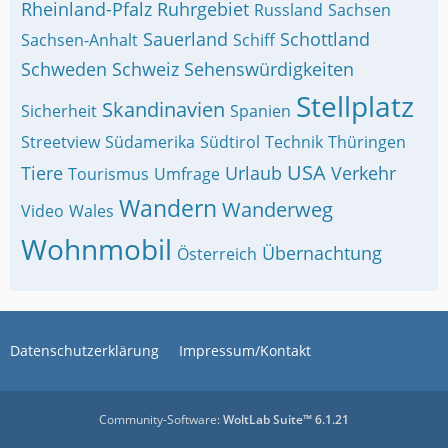
Rheinland-Pfalz
Ruhrgebiet
Russland
Sachsen
Sauerland
Schottland
Sachsen-Anhalt
Schiff
Schweden
Schweiz
Sehenswürdigkeiten
Stellplatz
Skandinavien
Sicherheit
Spanien
Streetview
Südamerika
Südtirol
Technik
Thüringen
USA
Tiere
Urlaub
Verkehr
Tourismus
Umfrage
Wandern
Wanderweg
Video
Wales
Wohnmobil
Übernachtung
Österreich
Datenschutzerklärung
Impressum/Kontakt
Community-Software:
WoltLab Suite™ 6.1.21