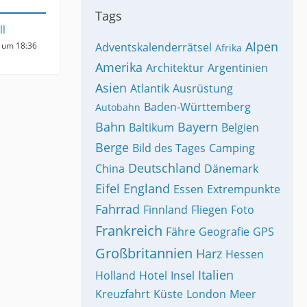
Tags
ll
Alpen
 um 18:36
Adventskalenderrätsel
Afrika
Amerika
Architektur
Argentinien
Asien
Atlantik
Ausrüstung
Baden-Württemberg
Autobahn
Bahn
Bayern
Baltikum
Belgien
Berge
Bild des Tages
Camping
Deutschland
China
Dänemark
Eifel
England
Essen
Extrempunkte
Fahrrad
Finnland
Fliegen
Foto
Frankreich
Fähre
Geografie
GPS
Großbritannien
Harz
Hessen
Italien
Holland
Hotel
Insel
Kreuzfahrt
Küste
London
Meer