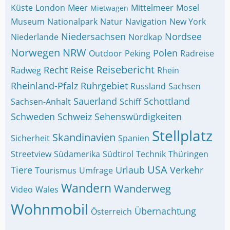
Küste
London
Meer
Mittelmeer
Mosel
Mietwagen
Museum
Nationalpark
Natur
Navigation
New York
Niedersachsen
Nordsee
Niederlande
Nordkap
Norwegen
NRW
Polen
Outdoor
Peking
Radreise
Reisebericht
Recht
Reise
Radweg
Rhein
Rheinland-Pfalz
Ruhrgebiet
Russland
Sachsen
Sauerland
Schottland
Sachsen-Anhalt
Schiff
Schweden
Schweiz
Sehenswürdigkeiten
Stellplatz
Skandinavien
Sicherheit
Spanien
Streetview
Südamerika
Südtirol
Technik
Thüringen
USA
Tiere
Urlaub
Verkehr
Tourismus
Umfrage
Wandern
Wanderweg
Video
Wales
Wohnmobil
Übernachtung
Österreich