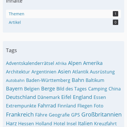
Inhalte
Themen
1
Artikel
0
Tags
Alpen
Amerika
Adventskalenderrätsel
Afrika
Asien
Architektur
Argentinien
Atlantik
Ausrüstung
Bahn
Baden-Württemberg
Baltikum
Autobahn
Bayern
Berge
Belgien
Bild des Tages
Camping
China
Deutschland
Eifel
England
Dänemark
Essen
Fahrrad
Extrempunkte
Finnland
Fliegen
Foto
Frankreich
Großbritannien
Fähre
Geografie
GPS
Harz
Italien
Hessen
Holland
Hotel
Insel
Kreuzfahrt