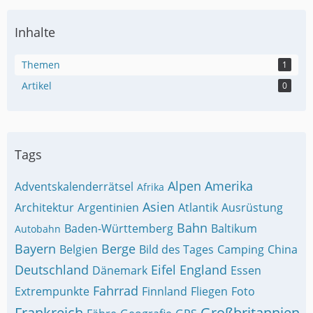
Inhalte
Themen
1
Artikel
0
Tags
Alpen
Amerika
Adventskalenderrätsel
Afrika
Asien
Architektur
Argentinien
Atlantik
Ausrüstung
Bahn
Baden-Württemberg
Baltikum
Autobahn
Bayern
Berge
Belgien
Bild des Tages
Camping
China
Deutschland
Eifel
England
Dänemark
Essen
Fahrrad
Extrempunkte
Finnland
Fliegen
Foto
Frankreich
Großbritannien