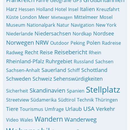
Fähre
Geografie
GPS
Harz
Italien
Hessen
Holland
Hotel
Insel
Kreuzfahrt
Küste
London
Meer
Mittelmeer
Mosel
Mietwagen
Museum
Nationalpark
Natur
Navigation
New York
Niedersachsen
Nordsee
Niederlande
Nordkap
Norwegen
NRW
Polen
Outdoor
Peking
Radreise
Reisebericht
Recht
Reise
Radweg
Rhein
Rheinland-Pfalz
Ruhrgebiet
Russland
Sachsen
Sauerland
Schottland
Sachsen-Anhalt
Schiff
Schweden
Schweiz
Sehenswürdigkeiten
Stellplatz
Skandinavien
Sicherheit
Spanien
Streetview
Südamerika
Südtirol
Technik
Thüringen
USA
Tiere
Urlaub
Verkehr
Tourismus
Umfrage
Wandern
Wanderweg
Video
Wales