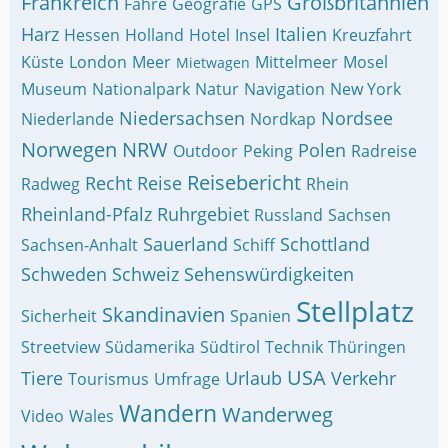
Frankreich
Großbritannien
Fähre
Geografie
GPS
Harz
Italien
Hessen
Holland
Hotel
Insel
Kreuzfahrt
Küste
London
Meer
Mittelmeer
Mosel
Mietwagen
Museum
Nationalpark
Natur
Navigation
New York
Niedersachsen
Nordsee
Niederlande
Nordkap
Norwegen
NRW
Polen
Outdoor
Peking
Radreise
Reisebericht
Recht
Reise
Radweg
Rhein
Rheinland-Pfalz
Ruhrgebiet
Russland
Sachsen
Sauerland
Schottland
Sachsen-Anhalt
Schiff
Schweden
Schweiz
Sehenswürdigkeiten
Stellplatz
Skandinavien
Sicherheit
Spanien
Streetview
Südamerika
Südtirol
Technik
Thüringen
USA
Tiere
Urlaub
Verkehr
Tourismus
Umfrage
Wandern
Wanderweg
Video
Wales