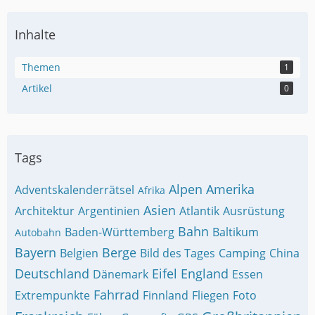
Inhalte
Themen
1
Artikel
0
Tags
Alpen
Amerika
Adventskalenderrätsel
Afrika
Asien
Architektur
Argentinien
Atlantik
Ausrüstung
Bahn
Baden-Württemberg
Baltikum
Autobahn
Bayern
Berge
Belgien
Bild des Tages
Camping
China
Deutschland
Eifel
England
Dänemark
Essen
Fahrrad
Extrempunkte
Finnland
Fliegen
Foto