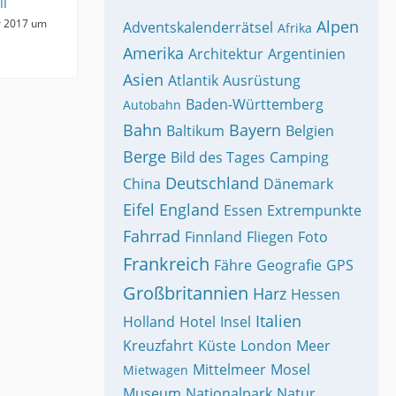
ll
r 2017 um
Alpen
Adventskalenderrätsel
Afrika
Amerika
Architektur
Argentinien
Asien
Atlantik
Ausrüstung
Baden-Württemberg
Autobahn
Bahn
Bayern
Baltikum
Belgien
Berge
Bild des Tages
Camping
Deutschland
China
Dänemark
Eifel
England
Essen
Extrempunkte
Fahrrad
Finnland
Fliegen
Foto
Frankreich
Fähre
Geografie
GPS
Großbritannien
Harz
Hessen
Italien
Holland
Hotel
Insel
Kreuzfahrt
Küste
London
Meer
Mittelmeer
Mosel
Mietwagen
Museum
Nationalpark
Natur