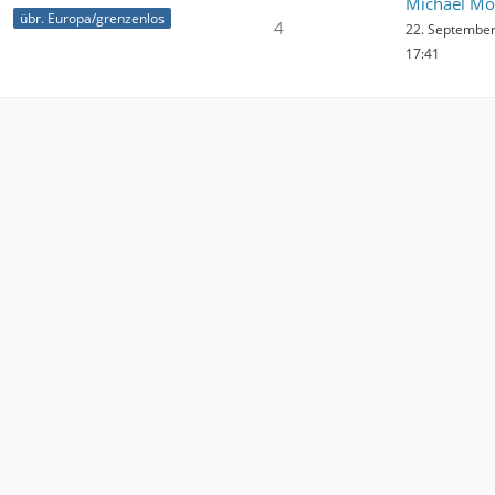
Michael Mo
übr. Europa/grenzenlos
4
22. Septembe
17:41